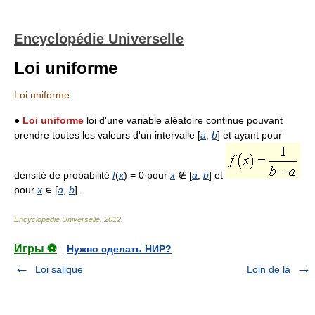
Encyclopédie Universelle
Loi uniforme
Loi uniforme
●
Loi uniforme
loi d'une variable aléatoire continue pouvant
prendre toutes les valeurs d'un intervalle [
a
,
b
] et ayant pour
densité de probabilité
f
(
x
) = 0 pour
x
∉ [
a
,
b
] et
pour
x
∊ [
a
,
b
].
Encyclopédie Universelle
.
2012
.
Игры ⚽
Нужно сделать НИР?
Loi salique
Loin de là