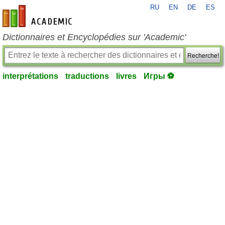
RU
EN
DE
ES
fr-academic.com
Dictionnaires et Encyclopédies sur 'Academic'
Recherche!
interprétations
traductions
livres
Игры ⚽