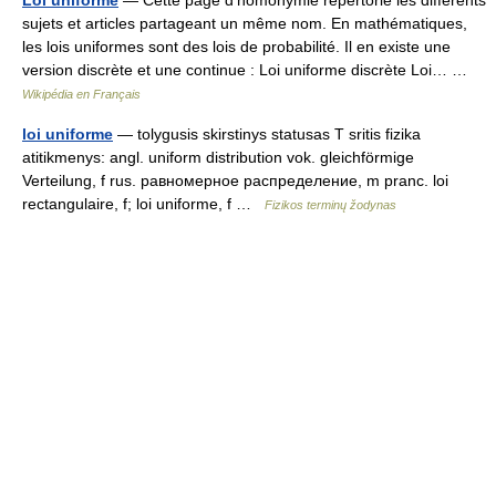
Loi uniforme
— Cette page d’homonymie répertorie les différents
sujets et articles partageant un même nom. En mathématiques,
les lois uniformes sont des lois de probabilité. Il en existe une
version discrète et une continue : Loi uniforme discrète Loi… …
Wikipédia en Français
loi uniforme
— tolygusis skirstinys statusas T sritis fizika
atitikmenys: angl. uniform distribution vok. gleichförmige
Verteilung, f rus. равномерное распределение, m pranc. loi
rectangulaire, f; loi uniforme, f …
Fizikos terminų žodynas